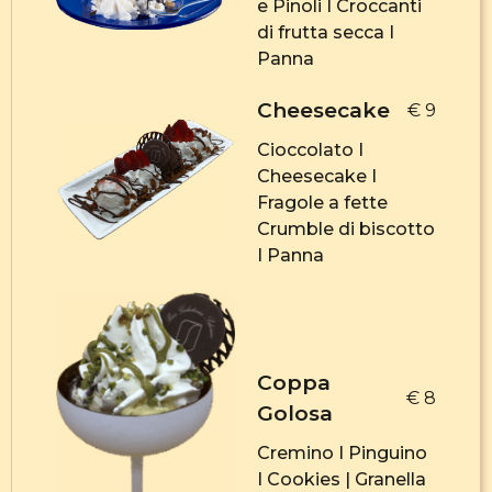
e Pinoli I Croccanti
di frutta secca I
Panna
Cheesecake
€ 9
Cioccolato I
Cheesecake I
Fragole a fette
Crumble di biscotto
I Panna
Coppa
€ 8
Golosa
Cremino I Pinguino
I Cookies | Granella