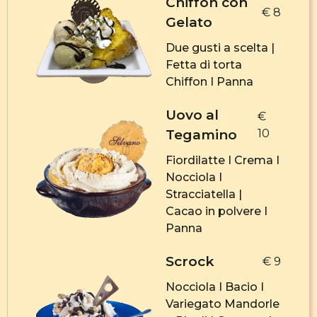
Chiffon con
€ 8
Gelato
Due gusti a scelta |
Fetta di torta
Chiffon I Panna
Uovo al
€
Tegamino
10
Fiordilatte I Crema I
Nocciola I
Stracciatella |
Cacao in polvere I
Panna
Scrock
€ 9
Nocciola I Bacio I
Variegato Mandorle