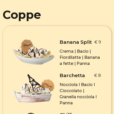
Coppe
Banana Split
€ 9
Crema | Bacio |
Fiordilatte | Banana
a fette | Panna
Barchetta
€ 8
Nocciola I Bacio I
Cioccolato |
Granella nocciola I
Panna