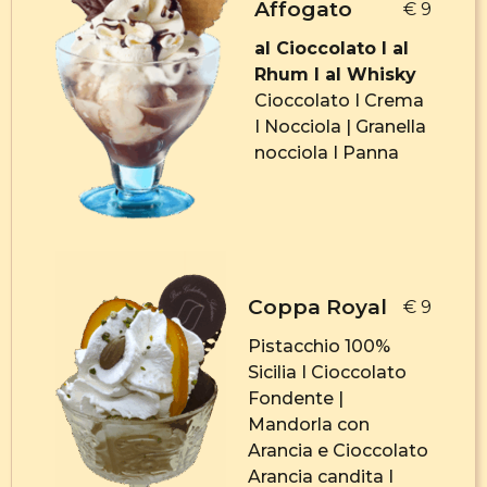
Affogato
€ 9
al Cioccolato I al
Rhum I al Whisky
Cioccolato I Crema
I Nocciola | Granella
nocciola I Panna
Coppa Royal
€ 9
Pistacchio 100%
Sicilia I Cioccolato
Fondente |
Mandorla con
Arancia e Cioccolato
Arancia candita I