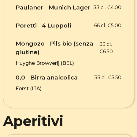
Paulaner - Munich Lager
33 cl. €4.00
Poretti - 4 Luppoli
66 cl. €5.00
Mongozo - Pils bio (senza
33 cl.
glutine)
€6.50
Huyghe Browverij (BEL)
0,0 - Birra analcolica
33 cl. €5.50
Forst (ITA)
Aperitivi